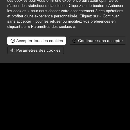
des cookies pour vous offrir une expérience utilisateur optimale et
réaliser des statistiques d’audience. Cliquez sur le bouton « Autoriser
les cookies » pour nous donner votre consentement à ces opérations
Vous avez oublié votre mot de passe ?
et profiter d’une expérience personnalisée. Cliquez sur « Continuer
sans accepter » pour les refuser ou modifiez vos préférences en
cliquant sur « Paramètres des cookies ».
VOUS N'ÊTES PAS ENCORE CLIENT ONLINE ?
Accepter tous les cookies
Continuer sans accepter
Paramètres des cookies
Je me créé un nouveau compte
Champagne Guy de Chassey
-
1 Place de la Demi Lune
-
51150
Louvois
- Tel.