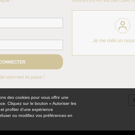
NLINE ?
VOUS N'ÊTES PAS ENCORE CLIENT O
Je me créé un nou
lié votre mot de passe ?
ns des cookies pour vous offrir une
nce. Cliquez sur le bouton « Autoriser les
t profiter d’une expérience
Guy de Chassey
-
1 Place de la Demi Lune
-
51150
Louvois
- Tel.
03 26 57 04 45
-
Con
refuser ou modifiez vos préférences en